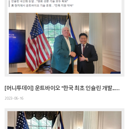
[머니투데이] 운트바이오 "한국 최초 인슐린 개발...美 상업생산 첫삽 뜬다"
2023-06-16