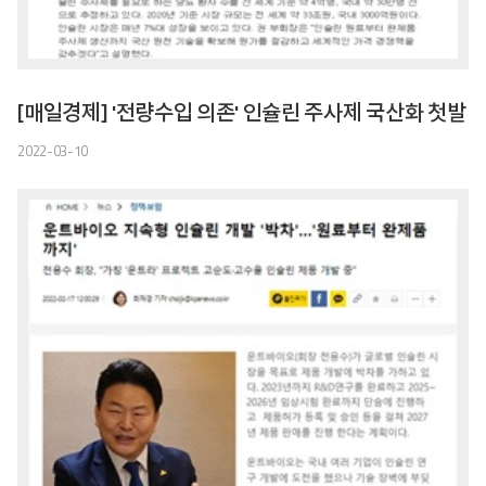
[매일경제] '전량수입 의존' 인슐린 주사제 국산화 첫발
2022-03-10