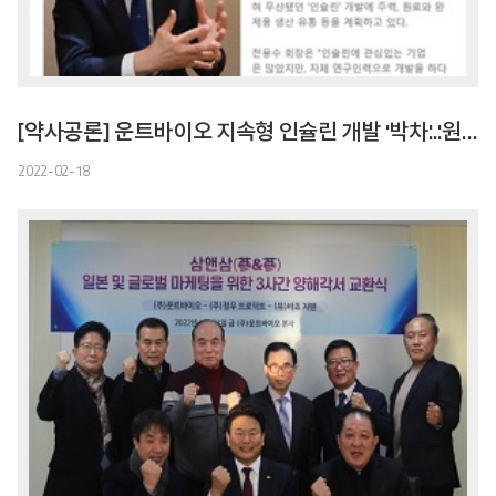
[약사공론] 운트바이오 지속형 인슐린 개발 '박차'...'원료부터 완제품까지'
2022-02-18