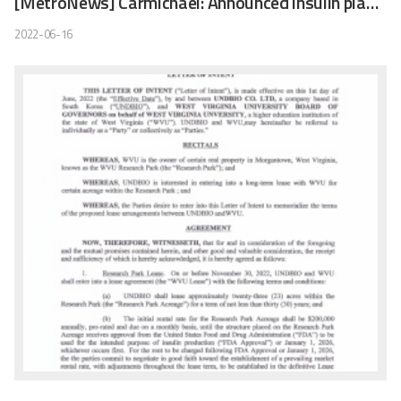
[MetroNews] Carmichael: Announced insulin plant ‘great economic development’ for West Virginia, Morgantown
2022-06-16