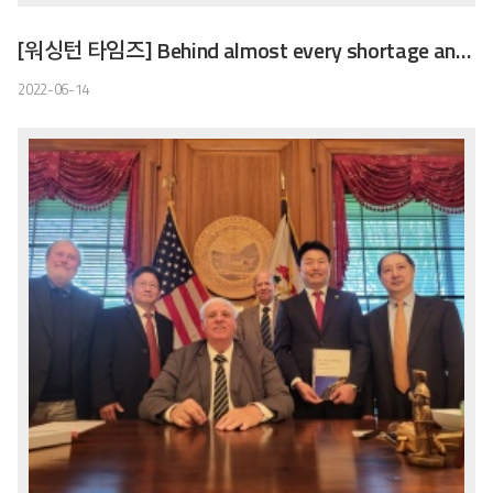
[워싱턴 타임즈] Behind almost every shortage and price spike is a bungled government policy
2022-06-14