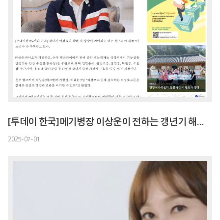
[투데이 한국]메기병장 이상운이 전하는 갱년기 해법... 이승연도 믿은 '메노리자'
2025-07-01