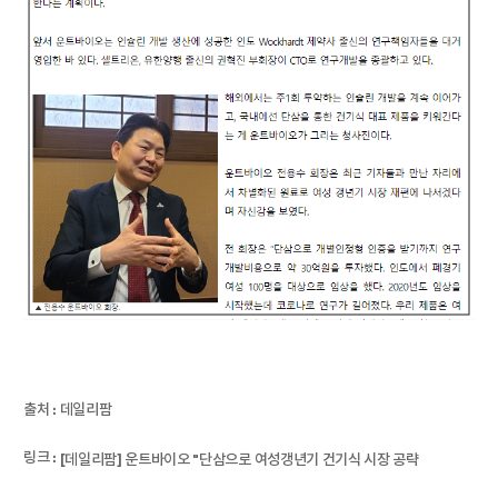
출처 :
데일리팜
링크 :
[데일리팜]
운트바이오 "단삼으로 여성갱년기 건기식 시장 공략