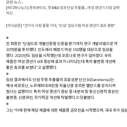
관련 뉴스 :
[메디파나뉴스] 운트바이오, 첫 R&D 성과 단삼 추출물...여성 갱년기 시장 공략
자신
[약사공론] "건기식 시장 돌풍 기대, '단삼' 임상시험 여성 갱년기 효과 증명"
▶
전 회장은 “단삼으로 개별인정형 인증을 받기까지 연구 개발비용으로 약
30억원을 투자했다. 인도에서 폐경기 여성 100명을 대상으로 임상을
했다. 2020년도 임상을 시작했는데 코로나로 연구가 길어졌다. 우리
제품은 여성 갱년기 4대 증상에 효과가 나타났는데 특히 불면증 개선에
좋은 효과를 보였다”고 설명했다.
▶
임상 결과에서도 단삼 주정 추출물의 유효성분 단신수(Danshensu)는
체내 세로토닌, 노르에피네프린등 자율신경 호르몬 밸런스를 유지시켜
줬다는 설명이다. 특히 여성 갱년기 증상 중 내분비 및 정신신경적 증상인
불면증, 신경과민, 무기력감 개선에 탁월했다고 덧붙였다.
▶
그는 "이에 현재 해당 제품에 대한 제품명 공모전을 시작했으며, 국내 추가 임