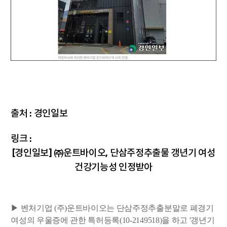
출처 :
경인일보
링크 :
[경인일보] ㈜운트바이오, 단삼주정추출물 갱년기 여성
건강기능성 인정받아
▶ 벤처기업 (주)운트바이오는 단삼주정추출분말로 폐경기
여성의 우울증에 관한 특허등록(10-2149518)을 하고 '갱년기