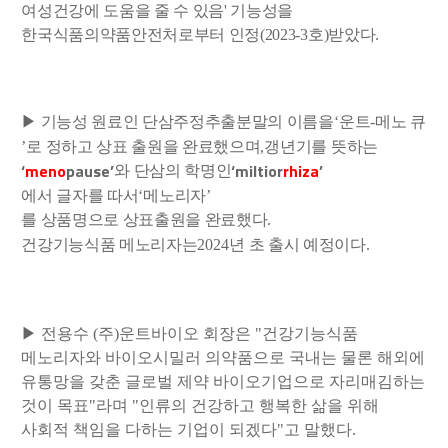
여성건강에 도움을 줄 수 있음' 기능성을
한국식품의약품안전처로부터 인정(2023-3호)받았다.
▶
기능성 원료인 단삼주정추출분말의 이름을
‘
운트
-
메노 큐
’
로 정하고 상표 출원을 완료했으며
,
갱년기를 뜻하는
‘
meno
pause’
‘miltior
rhiza
’
와 단삼의 학명인
에서 글자를 따서
‘
메노리자
’
를 상품명으로 상표출원을 완료했다
.
건강기능식품 메노리자는
2024
년 초 출시 예정이다
.
▶ 전용수 (주)운트바이오 회장은 "건강기능식품
메노리자와 바이오시밀러 의약품으로 국내는 물론 해외에
유통망을 갖춘 글로벌 제약 바이오기업으로 자리매김하는
것이 목표"라며 "인류의 건강하고 행복한 삶을 위해
사회적 책임을 다하는 기업이 되겠다"고 말했다.