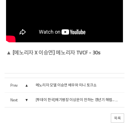
▲ [메노리자 X 이승연] 메노리자 TVCF - 30s
메노리자 모델 이승연 배우와 미니 토크쇼
Prev
Next
[투데이 한국]메기병장 이상운이 전하는 갱년기 해법... 이승...
목록