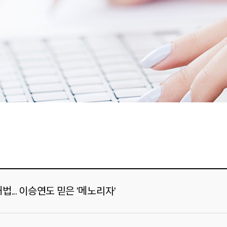
... 이승연도 믿은 '메노리자'