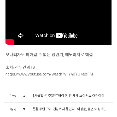
모나리자도 피해갈 수 없는 갱년기, 메노리자로 해결
출처: 산부인과TV
https://
www.youtube.com/watch?v=Y40YU7ejoFM
Prev
[[서울일보] 주)운트바이오, 전 세계 소아당뇨 어린이에게 인...
Next
웃음 주던 그가 건강까지 챙긴다…이상운, 중년 여성 위한 ...