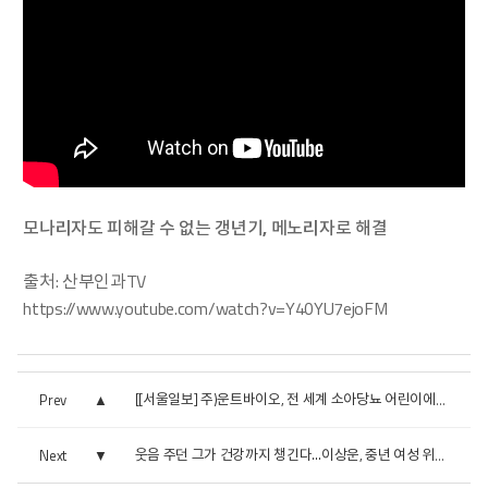
모나리자도 피해갈 수 없는 갱년기, 메노리자로 해결
출처: 산부인과TV
https://
www.youtube.com/watch?v=Y40YU7ejoFM
Prev
[[서울일보] 주)운트바이오, 전 세계 소아당뇨 어린이에게 인...
Next
웃음 주던 그가 건강까지 챙긴다…이상운, 중년 여성 위한 ...