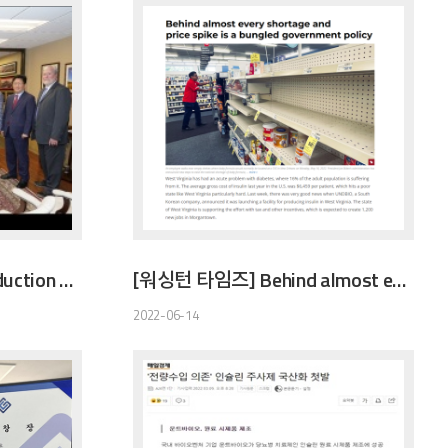
[NEWSUSA] Insulin Production of UNDBIO Supported by Sen. Manchin and WV Officials
[워싱턴 타임즈] Behind almost every shortage and price spike is a bungled government policy
2022-06-14