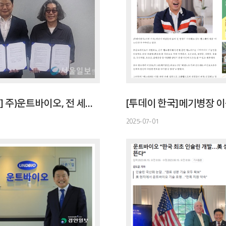
[[서울일보] 주)운트바이오, 전 세계 소아당뇨 어린이에게 인슐린 기부 협약
2025-07-01