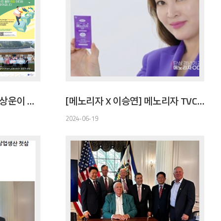
[투데이 한국]메기병장 이상운이 전하는 갱년기 해법... 이승연도 믿은 '메노리자'
[메노리자 X 이승연] 메노리자 TVCF - 30s
2024-06-19