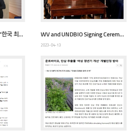
[머니투데이] 운트바이오 "한국 최초 인슐린 개발...美 상업생산 첫삽 뜬다"
WV and UNDBIO Signing Ceremony
2023-04-13