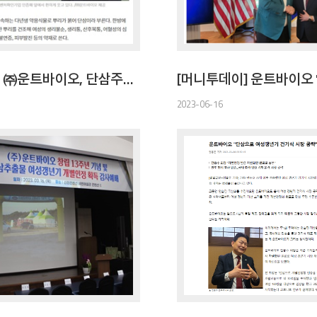
[경인일보] ㈜운트바이오, 단삼주정추출물 갱년기 여성 건강기능성 인정받아
2023-06-16