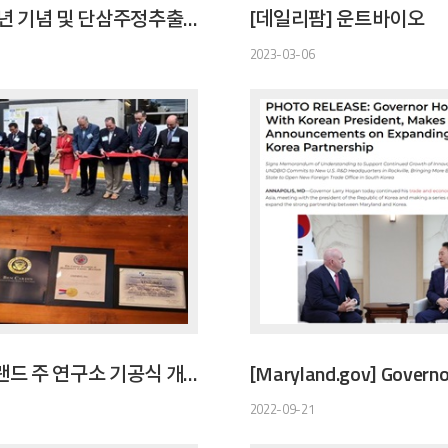
창립 13주년 기념 및 단삼주정추출분말 개별인정 획득 감사예배
[데일리팜] 운트바이오
2023-03-06
미국 메릴랜드 주 연구소 기공식 개최
2022-09-21