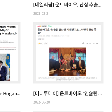
[데일리팜] 운트바이오, 단삼 추출물 '여성 갱년기 개선' 개별인정 받아
2023-02-21
[Maryland.gov] Governor Hogan Meets With Korean President, Makes Major Announcements on Expanding Maryland-Korea Partnership
[머니투데이] 운트바이오 "인슐린 생산 美 지원받기로…하반기 첫삽 목표"
2022-06-20