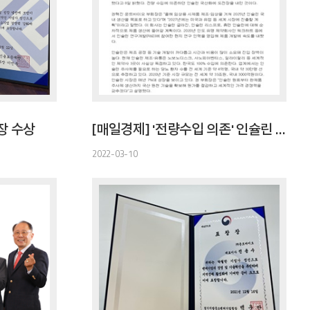
장 수상
[매일경제] '전량수입 의존' 인슐린 주사제 국산화 첫발
2022-03-10