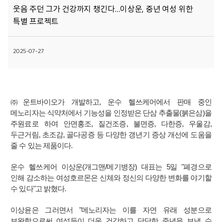
웃음 주던 그가 건강까지 챙긴다…이상운, 중년 여성 위한
특별 프로젝트
2025-07-27
㈜운트바이오가 개발하고, 운수 헬쓰케어에서 판매 중인
메노리자는 식약처에서 기능성을 인정받은 단삼 추출물(붉은삼)을
주원료로 하여 안면홍조, 질건조증, 불면증, 다한증, 우울감,
두근거림, 초조감, 골다공증 등 다양한 갱년기 증상 개선에 도움을
줄 수 있는 제품이다.
운수 헬쓰케어 이상운(개그맨/메기병장) 대표는 5일 "폐경으로
인해 감소하는 여성호르몬은 신체와 정신의 다양한 변화를 야기할
수 있다"고 밝혔다.
이상윤은 그러면서 "메노리자는 이를 자연 유래 성분으로
보완함으로써 여성들이 더욱 건강하고 당당한 중년을 보낼 수