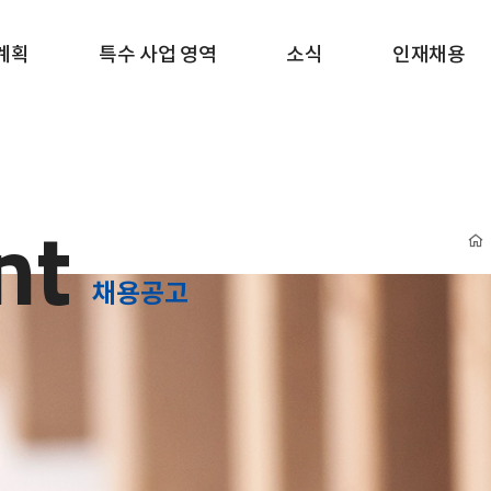
계획
특수 사업 영역
소식
인재채용
nt
채용공고