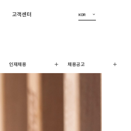
고객센터
KOR
인재채용
채용공고