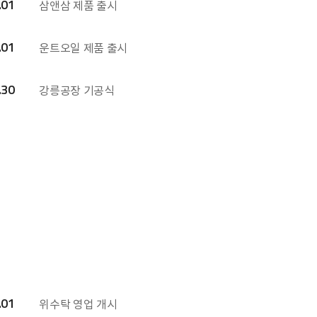
.01
삼앤삼 제품 출시
.01
운트오일 제품 출시
.30
강릉공장 기공식
.01
위수탁 영업 개시