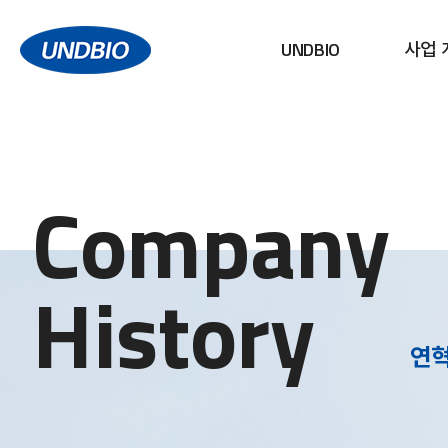
UNDBIO
사업 
Company
History
연