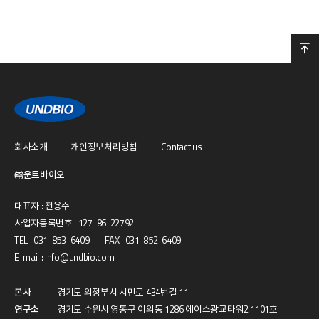
회사소개
개인정보처리방침
Contact us
광교 연구소
강릉 사무실
㈜운트바이오
경기도 수원시 창룡대로256번길 91 (에이스광교타워2 , 1101호)
강원도 강릉시 사천면 과학단지로 137-66 (방동리 810-2)
대표자 : 전용수
070-8822-6432
-
사업자등록번호 : 127-86-22792
TEL : 031-853-6409 FAX : 031-852-6409
E-mail : info@undbio.com
031-8014-2608
-
본사
경기도 의정부시 시민로 434번길 11
연구소
경기도 수원시 영통구 이의동 1286 에이스광교타워2 1101호