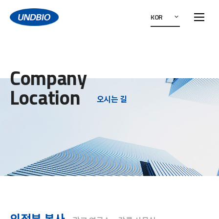
KOR
Company
Location
오시는 길