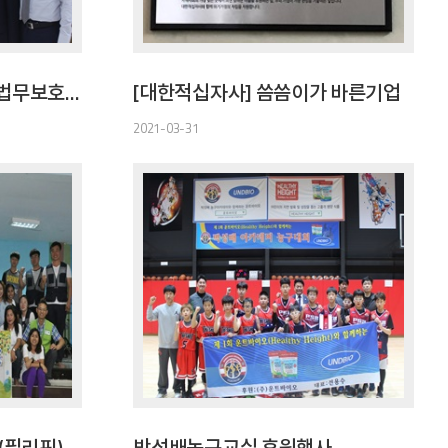
[한국법무보호복지공단] 법무보호후원기업
[대한적십자사] 씀씀이가 바른기업
2021-03-31
(필리핀)
박성배농구교실 후원행사