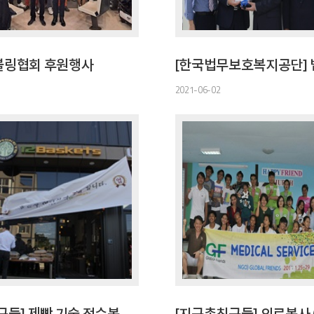
볼링협회 후원행사
2021-06-02
[지구촌친구들] 제빵 기술 전수봉사(네팔 1호점, 12BASKETS)
[지구촌친구들] 의료봉사 