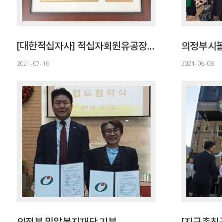
[대한적십자사] 적십자회원유공장 은장
의정부시
2021-07-16
2021-06-08
의정부 밀알복지재단 기부