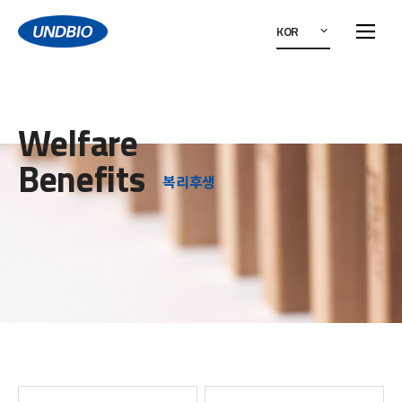
KOR
Welfare
Benefits
복리후생